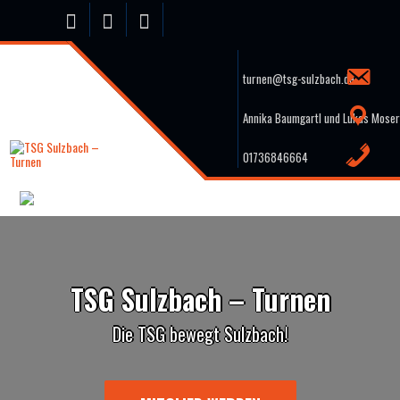
Skip
to
content
turnen@tsg-sulzbach.de
Annika Baumgartl und Lukas Moser
01736846664
TSG Sulzbach – Turnen
Die TSG bewegt Sulzbach!