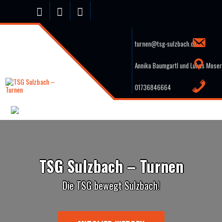
Skip
to
content
turnen@tsg-sulzbach.de
Annika Baumgartl und Lukas Moser
01736846664
TSG Sulzbach – Turnen
Die TSG bewegt Sulzbach!